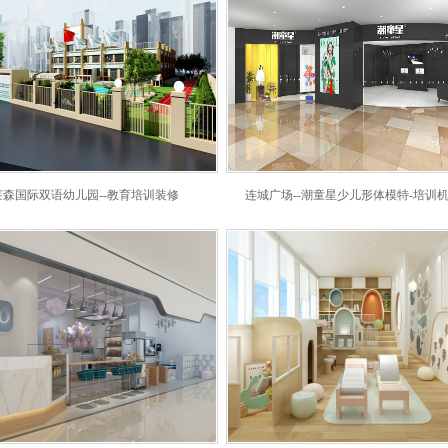
莱森国际双语幼儿园--教育培训装修
连城广场--潮童星少儿形体模特-培训