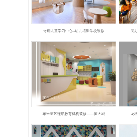
奇翔儿童学习中心--幼儿培训学校装修
民
布米童艺连锁教育机构装修——恒大城
龙