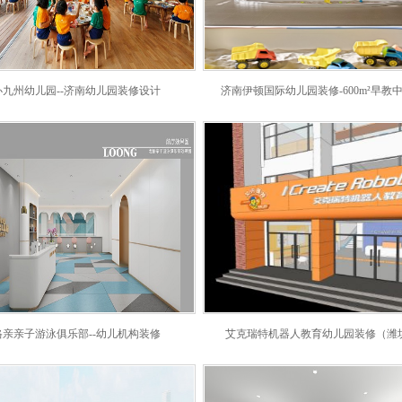
办九州幼儿园--济南幼儿园装修设计
济南伊顿国际幼儿园装修-600m²早教
格亲亲子游泳俱乐部--幼儿机构装修
艾克瑞特机器人教育幼儿园装修（潍